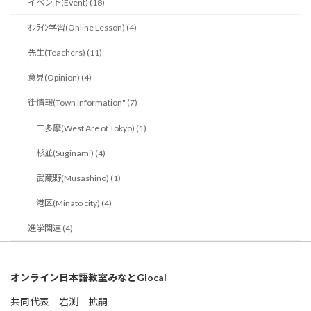
イベント(Event) (18)
ｵﾝﾗｲﾝ学習(Online Lesson) (4)
先生(Teachers) (11)
意見(Opinion) (4)
街情報(Town Information" (7)
三多摩(West Are of Tokyo) (1)
杉並(Suginami) (4)
武蔵野(Musashino) (1)
港区(Minato city) (4)
進学関連 (4)
オンライン日本語教室みなとGlocal
共同代表 岩渕 拡嗣