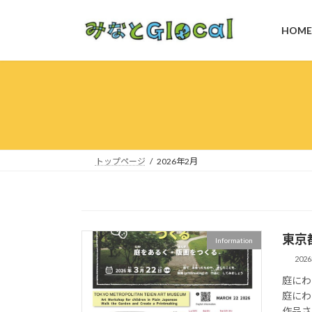
コ
ナ
ン
ビ
HOME
テ
ゲ
ン
ー
ツ
シ
へ
ョ
ス
ン
キ
に
ッ
移
プ
動
トップページ
2026年2月
東京
Information
202
庭にわ
庭にわ
作品さ