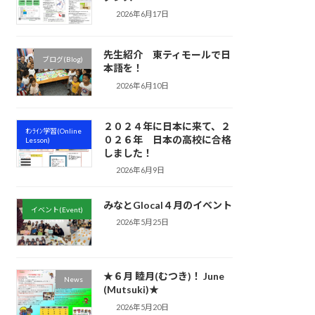
2026年6月17日
先生紹介 東ティモールで日
ブログ(Blog)
本語を！
2026年6月10日
２０２４年に日本に来て、２
ｵﾝﾗｲﾝ学習(Online
０２６年 日本の高校に合格
Lesson)
しました！
2026年6月9日
みなとGlocal４月のイベント
イベント(Event)
2026年5月25日
★６月 睦月(むつき)！ June
News
(Mutsuki)★
2026年5月20日