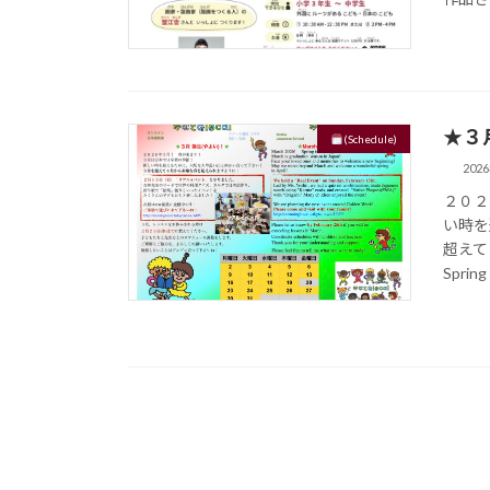
★３月
(Schedule)
202
２０２
い時を
超えて
Spring 