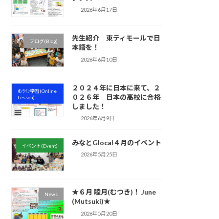
2026年6月17日
先生紹介 東ティモールで日
ブログ(Blog)
本語を！
2026年6月10日
２０２４年に日本に来て、２
ｵﾝﾗｲﾝ学習(Online
０２６年 日本の高校に合格
Lesson)
しました！
2026年6月9日
みなとGlocal４月のイベント
イベント(Event)
2026年5月25日
★６月 睦月(むつき)！ June
News
(Mutsuki)★
2026年5月20日