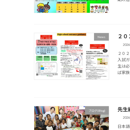
２０
News
202
２０２
入試ガ
生は必
ば家族
先生
ブログ(Blog)
202
日本語