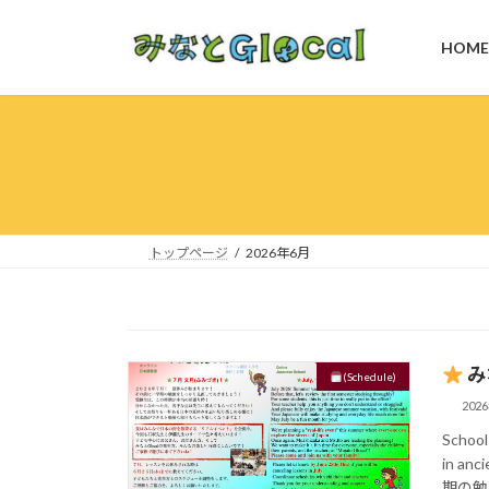
コ
ナ
ン
ビ
HOME
テ
ゲ
ン
ー
ツ
シ
へ
ョ
ス
ン
キ
に
ッ
移
プ
動
トップページ
2026年6月
み
(Schedule)
202
School 
in anc
期の勉強