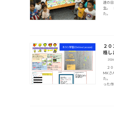
達の日
生。 
た。 
２０
ｵﾝﾗｲﾝ学習(Online Lesson)
格し
202
２０２
MKさ
た。 
った作