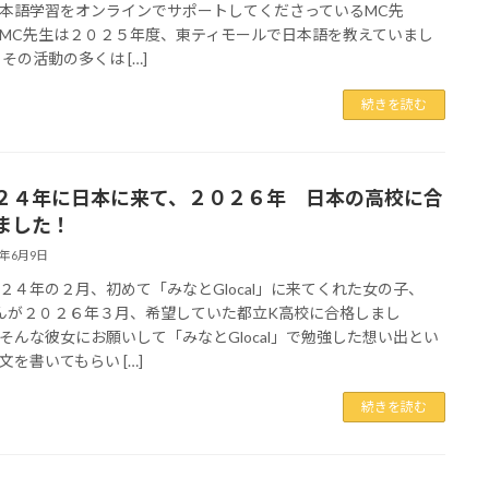
本語学習をオンラインでサポートしてくださっているMC先
MC先生は２０２５年度、東ティモールで日本語を教えていまし
その活動の多くは […]
続きを読む
２４年に日本に来て、２０２６年 日本の高校に合
ました！
6年6月9日
４年の２月、初めて「みなとGlocal」に来てくれた女の子、
んが２０２６年３月、希望していた都立K高校に合格しまし
そんな彼女にお願いして「みなとGlocal」で勉強した想い出とい
文を書いてもらい […]
続きを読む