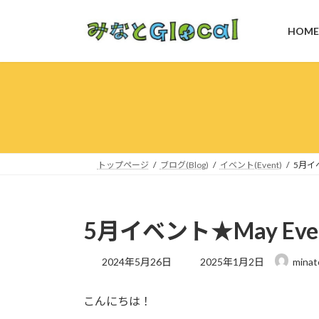
コ
ナ
ン
ビ
HOME
テ
ゲ
ン
ー
ツ
シ
へ
ョ
ス
ン
キ
に
ッ
移
プ
動
トップページ
ブログ(Blog)
イベント(Event)
5月イベ
5月イベント★May Eve
最
2024年5月26日
2025年1月2日
minat
終
更
こんにちは！
新
日