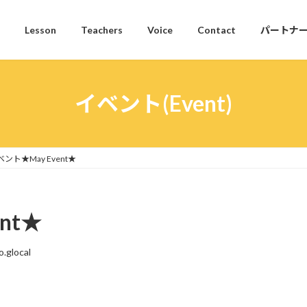
Lesson
Teachers
Voice
Contact
パートナ
イベント(Event)
ント★May Event★
nt★
o.glocal