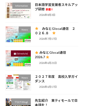
日本語学習支援者スキルアッ
Information
プ研修
新着!!
2026年8月3日
みなとGlocal通信 ２
News
０２６.８
2026年7月17日
みなとGlocal通信
(Schedule)
2026.7
2026年6月21日
２０２７年度 高校入学ガイ
News
ダンス
2026年6月17日
先生紹介 東ティモールで日
ブログ(Blog)
本語を！