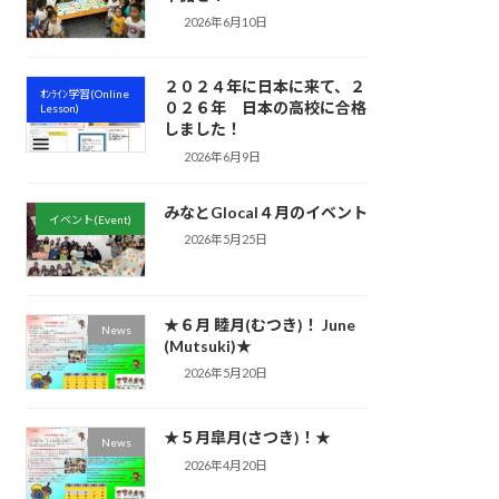
2026年6月10日
２０２４年に日本に来て、２
ｵﾝﾗｲﾝ学習(Online
０２６年 日本の高校に合格
Lesson)
しました！
2026年6月9日
みなとGlocal４月のイベント
イベント(Event)
2026年5月25日
★６月 睦月(むつき)！ June
News
(Mutsuki)★
2026年5月20日
★５月皐月(さつき)！★
News
2026年4月20日