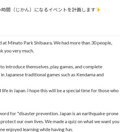
い時間（じかん）になるイベントを計画します
ld at Minato Park Shibaura. We had more than 30 people,
nk you very much.
ime to introduce themselves, play games, and complete
ed in Japanese traditional games such as Kendama and
life in Japan. I hope this will be a special time for those who
 word for "disaster prevention. Japan is an earthquake-prone
 protect our own lives. We made a quiz on what we want you
one enjoyed learning while having fun.