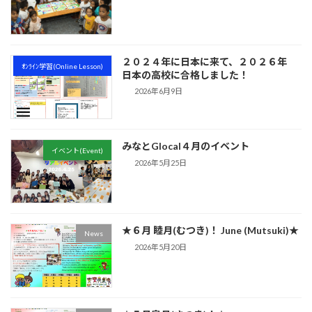
２０２４年に日本に来て、２０２６年
ｵﾝﾗｲﾝ学習(Online Lesson)
日本の高校に合格しました！
2026年6月9日
みなとGlocal４月のイベント
イベント(Event)
2026年5月25日
★６月 睦月(むつき)！ June (Mutsuki)★
News
2026年5月20日